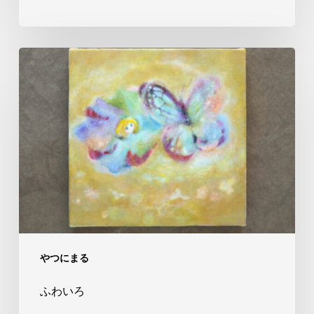
ふ
わ
い
ろ
やつにまる
ふわいろ