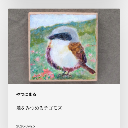
麓
を
み
つ
め
る
チ
ゴ
モ
ズ
やつにまる
麓をみつめるチゴモズ
2026-07-25