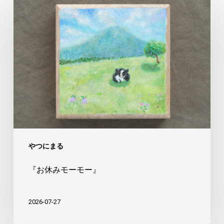
『お
休
み
モ
ー
モ
ー』
やつにまる
『お休みモーモー』
2026-07-27