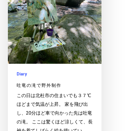
制
作
Diary
吐竜の滝で野外制作
この日は北杜市の住まいでも３７℃
ほどまで気温が上昇。 家を飛び出
し、20分ほど車で向かった先は吐竜
の滝。 ここは驚くほど涼しくて、長
袖を着てしばらく絵を描いてい…