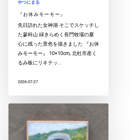
やつにまる
『お休みモーモー』
先日訪れた女神湖 そこでスケッチし
た蓼科山 緑きらめく長門牧場の夏
心に残った景色を描きました 『お休
みモーモー』 10×10cm, 北杜市産く
るみ板にリキテッ…
2026-07-27
麓
を
み
つ