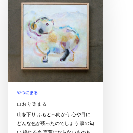
お
り
染
ま
る
やつにまる
山おり染まる
山を下り ふもとへ向かう 心や目に
どんな色が残ったのでしょう 森の匂
い 揺れる光 言葉にならないものも