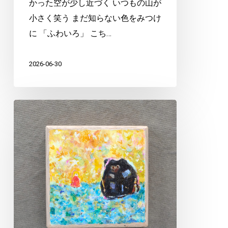
かった空が少し近づく いつもの山が
小さく笑う まだ知らない色をみつけ
に 「ふわいろ」 こち…
2026-06-30
花
咲
く
森
の
道
♩