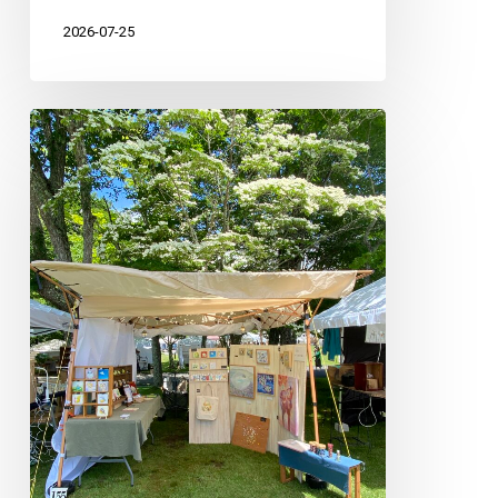
2026-07-25
八
ヶ
岳
ク
ラ
フ
ト
市