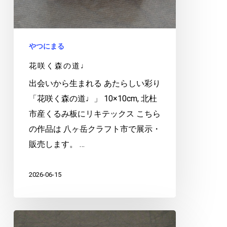
やつにまる
花咲く森の道♩
出会いから生まれる あたらしい彩り
「花咲く森の道♩」 10×10cm, 北杜
市産くるみ板にリキテックス こちら
の作品は 八ヶ岳クラフト市で展示・
販売します。 …
2026-06-15
山