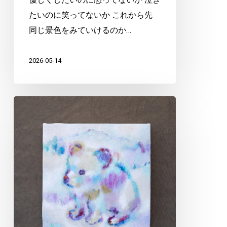
たいのに笑ってないか これから先
同じ景色をみていけるのか…
2026-05-14
み
つ
め
て
ま
な
ぶ