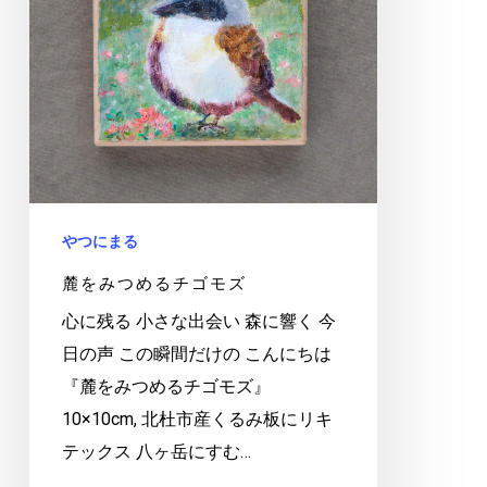
め
る
チ
ゴ
モ
ズ
やつにまる
麓をみつめるチゴモズ
心に残る 小さな出会い 森に響く 今
日の声 この瞬間だけの こんにちは
『麓をみつめるチゴモズ』
10×10cm, 北杜市産くるみ板にリキ
テックス 八ヶ岳にすむ…