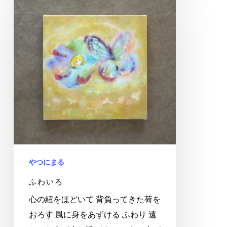
ふ
わ
い
ろ
やつにまる
ふわいろ
心の紐をほどいて 背負ってきた荷を
おろす 風に身をあずける ふわり 遠