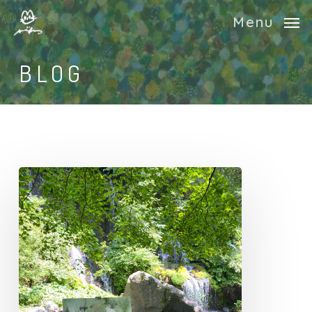
Skip
Menu
to
main
BLOG
content
吐
竜
の
滝
で
野
外