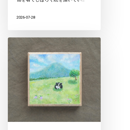
2026-07-28
『お
休
み
モ
ー
モ
ー』