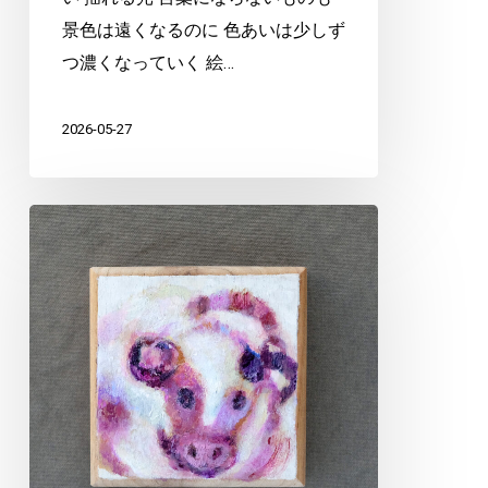
景色は遠くなるのに 色あいは少しず
つ濃くなっていく 絵…
2026-05-27
ギ
ュ
ウ
ソ
ク
3m