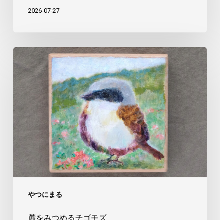
2026-07-27
麓
を
み
つ
め
る
チ
ゴ
モ
ズ
やつにまる
麓をみつめるチゴモズ