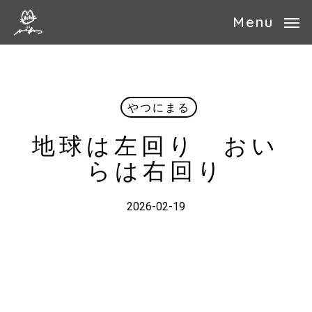
Skip
Menu
to
main
content
やつにまる
地球は左回り おい
らは右回り
2026-02-19