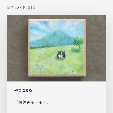
SIMILAR POSTS
『お
休
み
モ
ー
モ
ー』
やつにまる
『お休みモーモー』