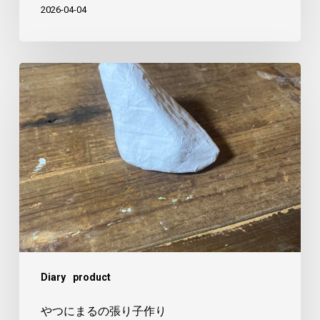
た
2026-04-04
や
つ
に
ま
る
の
張
り
子
作
Diary
product
り
やつにまるの張り子作り