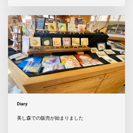
美
し
森
で
の
販
売
が
始
ま
Diary
り
ま
美し森での販売が始まりました
し