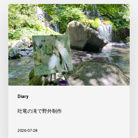
吐
竜
の
滝
で
野
外
制
作
Diary
吐竜の滝で野外制作
2026-07-28