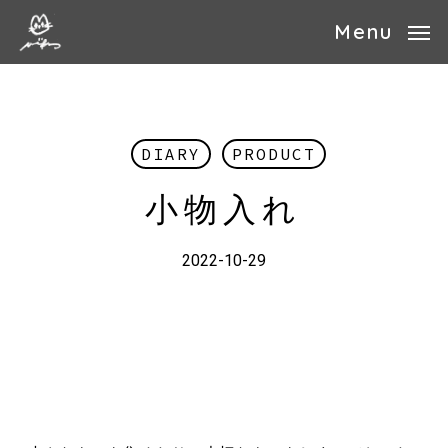
Skip
Menu
to
main
content
DIARY
PRODUCT
小物入れ
2022-10-29