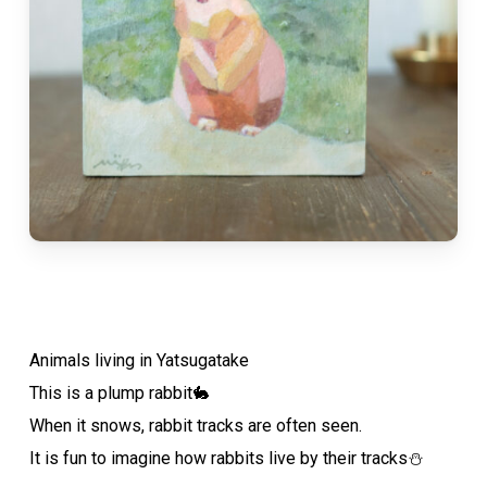
Animals living in Yatsugatake
This is a plump rabbit🐇
When it snows, rabbit tracks are often seen.
It is fun to imagine how rabbits live by their tracks⛄️