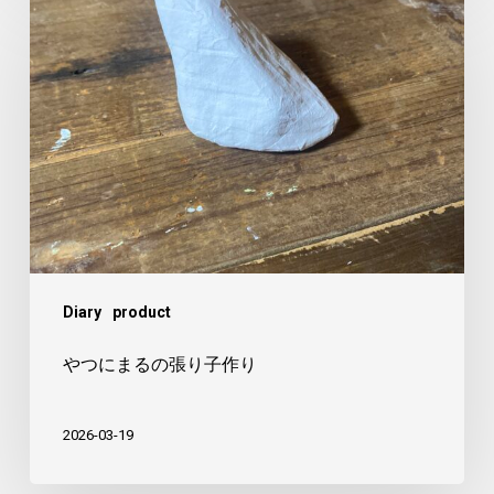
つ
に
ま
る
の
張
り
子
作
Diary
product
り
やつにまるの張り子作り
2026-03-19