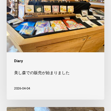
森
で
の
販
売
が
始
ま
Diary
り
ま
美し森での販売が始まりました
し
た
2026-04-04
や