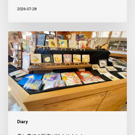
2026-07-28
美
し
森
で
の
販
売
が
始
ま
Diary
り
ま