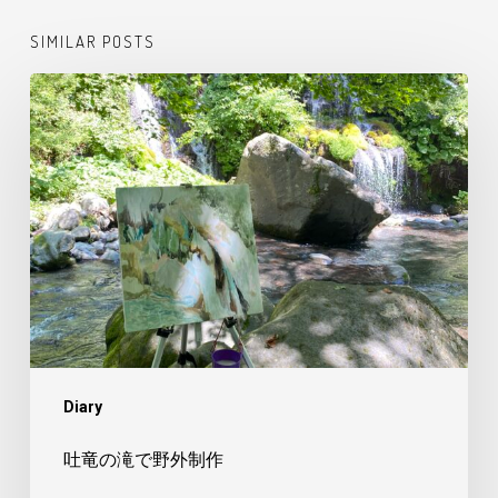
SIMILAR POSTS
吐
竜
の
滝
で
野
外
制
作
Diary
吐竜の滝で野外制作