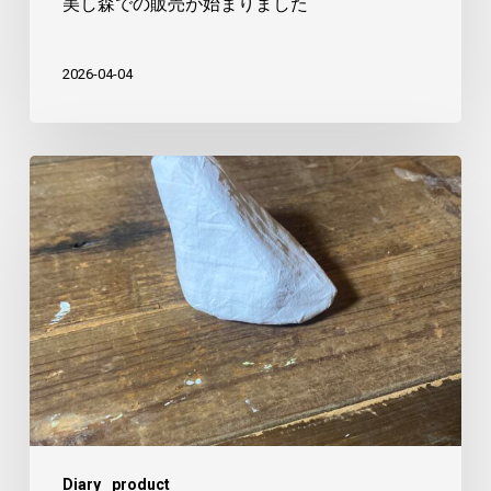
美し森での販売が始まりました
し
た
2026-04-04
や
つ
に
ま
る
の
張
り
子
作
Diary
product