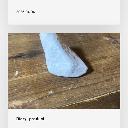
し
た
2026-04-04
や
つ
に
ま
る
の
張
り
子
作
Diary
product
り