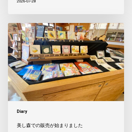
2026-07-28
美
し
森
で
の
販
売
が
始
ま
Diary
り
ま
美し森での販売が始まりました