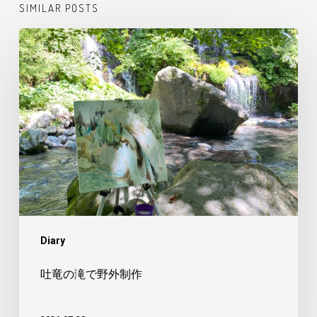
SIMILAR POSTS
吐
竜
の
滝
で
野
外
制
作
Diary
吐竜の滝で野外制作