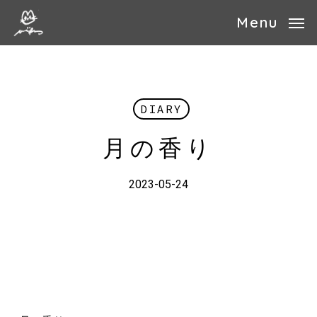
Skip
Menu
to
main
content
DIARY
月の香り
2023-05-24