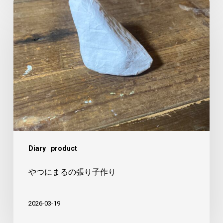
や
つ
に
ま
る
の
張
り
子
作
Diary
product
り
やつにまるの張り子作り
2026-03-19