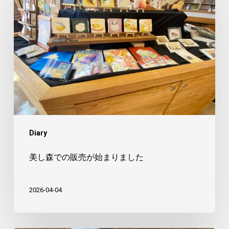
し
森
で
の
販
売
が
始
ま
Diary
り
ま
美し森での販売が始まりました
し
た
2026-04-04