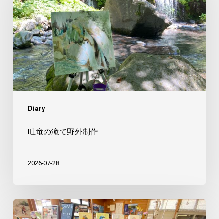
滝
で
野
外
制
作
Diary
吐竜の滝で野外制作
2026-07-28
美