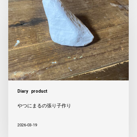
や
つ
に
ま
る
の
張
り
子
作
Diary
product
り
やつにまるの張り子作り
2026-03-19