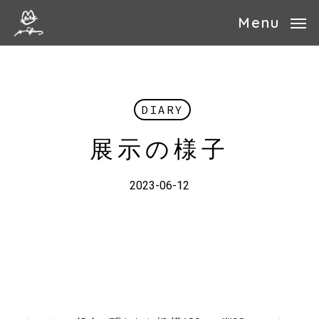
Skip
Menu
to
main
content
DIARY
展示の様子
2023-06-12