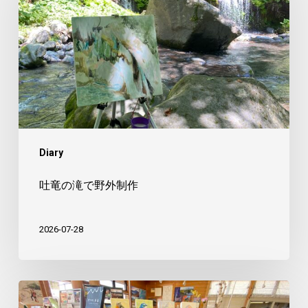
滝
で
野
外
制
作
Diary
吐竜の滝で野外制作
2026-07-28
美