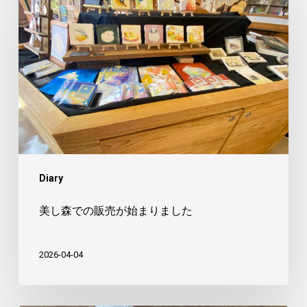
し
森
で
の
販
売
が
始
ま
Diary
り
ま
美し森での販売が始まりました
し
た
2026-04-04