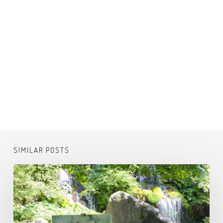
SIMILAR POSTS
吐
竜
の
滝