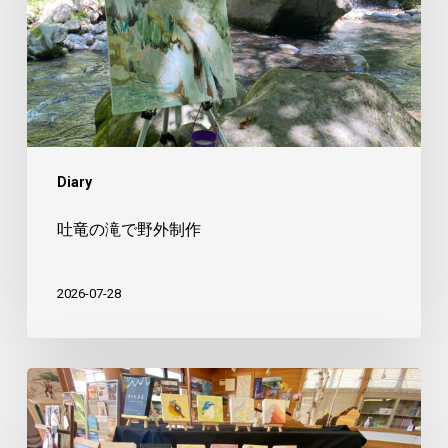
で
野
外
制
作
Diary
吐竜の滝で野外制作
2026-07-28
美
し
森