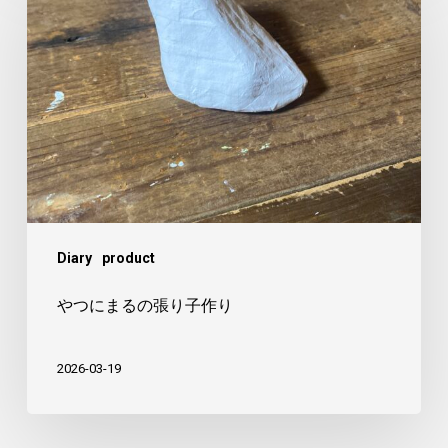
つ
に
ま
る
の
張
り
子
作
Diary
product
り
やつにまるの張り子作り
2026-03-19