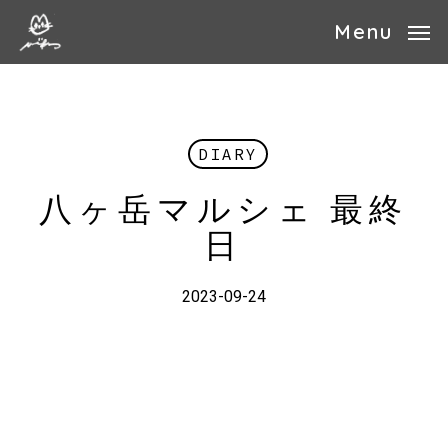
Skip
Menu
to
main
content
DIARY
八ヶ岳マルシェ 最終
日
2023-09-24