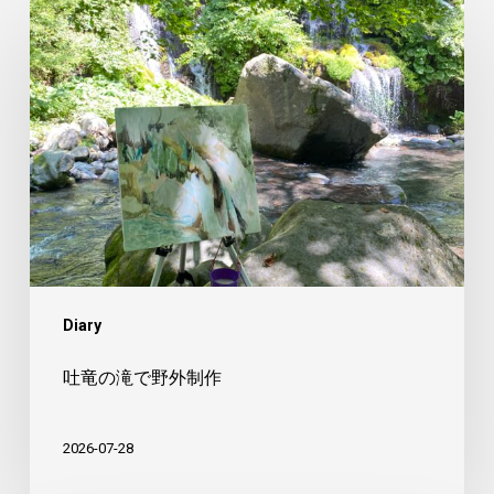
吐
竜
の
滝
で
野
外
制
作
Diary
吐竜の滝で野外制作
2026-07-28