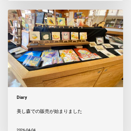
美
し
森
で
の
販
売
が
始
ま
Diary
り
ま
美し森での販売が始まりました
し
た
2026-04-04