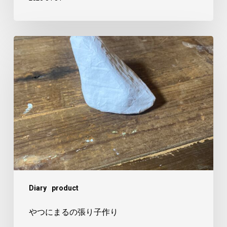
や
つ
に
ま
る
の
張
り
子
作
Diary
product
り
やつにまるの張り子作り