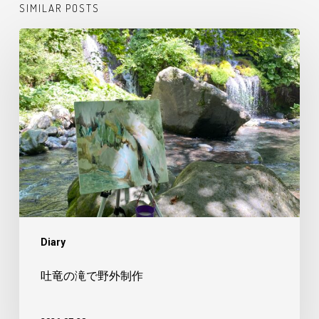
SIMILAR POSTS
吐
竜
の
滝
で
野
外
制
作
Diary
吐竜の滝で野外制作