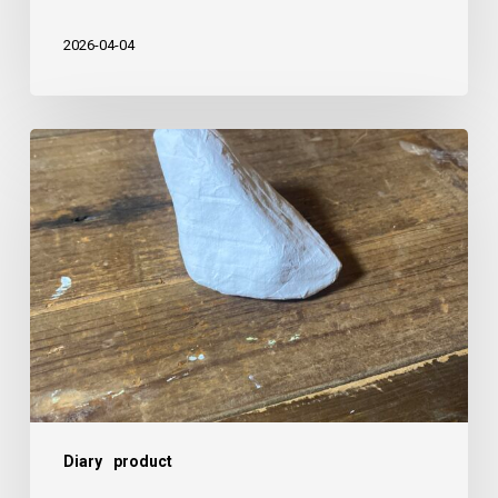
し
た
2026-04-04
や
つ
に
ま
る
の
張
り
子
作
Diary
product
り