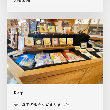
2026-07-28
美
し
森
で
の
販
売
が
始
ま
Diary
り
ま
美し森での販売が始まりました