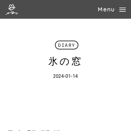
Skip
Menu
to
main
content
DIARY
氷の窓
2024-01-14