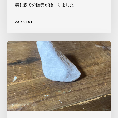
ま
美し森での販売が始まりました
し
た
2026-04-04
や
つ
に
ま
る
の
張
り
子
作