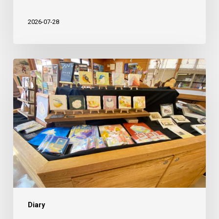
2026-07-28
美
し
森
で
の
販
売
が
始
ま
Diary
り