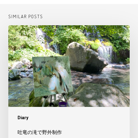
SIMILAR POSTS
吐
竜
の
滝
で
野
外
制
作
Diary
吐竜の滝で野外制作