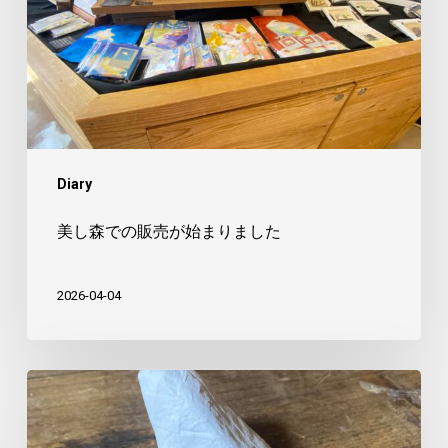
の
販
売
が
始
ま
Diary
り
ま
美し森での販売が始まりました
し
た
2026-04-04
や
つ
に