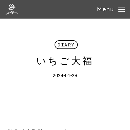
Skip
Menu
to
main
content
DIARY
いちご大福
2024-01-28