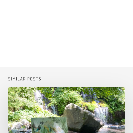
SIMILAR POSTS
吐
竜
の
滝
で