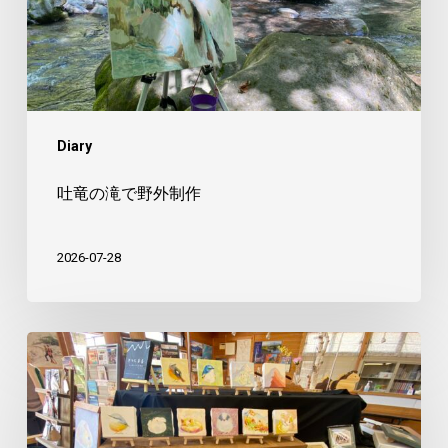
野
外
制
作
Diary
吐竜の滝で野外制作
2026-07-28
美
し
森
で