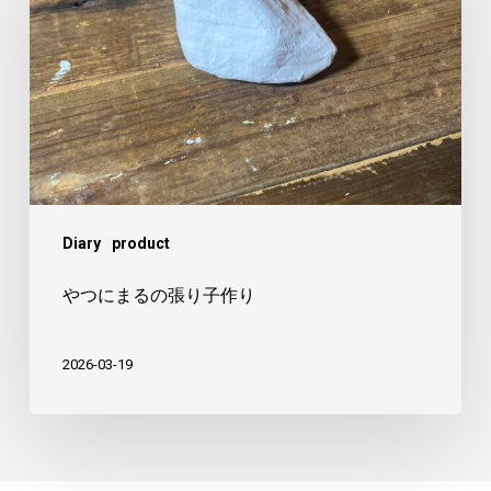
ま
る
の
張
り
子
作
Diary
product
り
やつにまるの張り子作り
2026-03-19