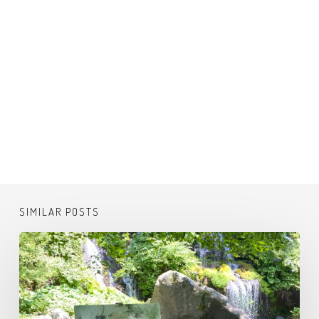
SIMILAR POSTS
吐
竜
の
滝