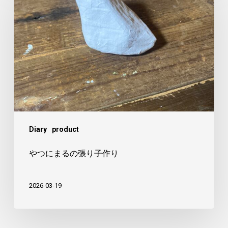
に
ま
る
の
張
り
子
作
Diary
product
り
やつにまるの張り子作り
2026-03-19