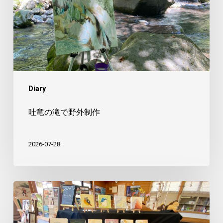
で
野
外
制
作
Diary
吐竜の滝で野外制作
2026-07-28
美
し
森