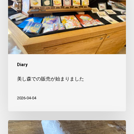
で
の
販
売
が
始
ま
Diary
り
ま
美し森での販売が始まりました
し
た
2026-04-04
や
つ