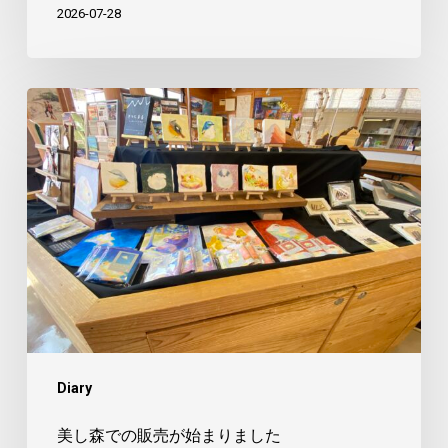
2026-07-28
美
し
森
で
の
販
売
が
始
ま
Diary
り
ま
美し森での販売が始まりました