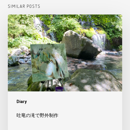
SIMILAR POSTS
吐
竜
の
滝
で
野
外
制
作
Diary
吐竜の滝で野外制作