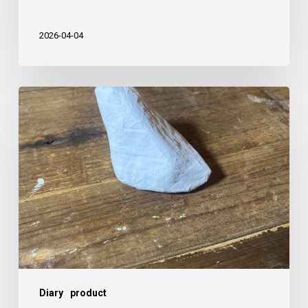
し
た
2026-04-04
や
つ
に
ま
る
の
張
り
子
作
Diary
product
り