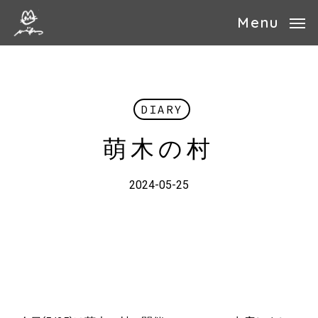
Skip
Menu
to
main
content
DIARY
萌木の村
2024-05-25