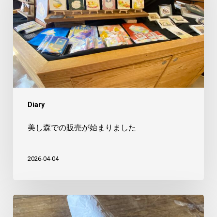
で
の
販
売
が
始
ま
Diary
り
ま
美し森での販売が始まりました
し
た
2026-04-04
や
つ