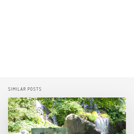
SIMILAR POSTS
吐
竜
の
滝