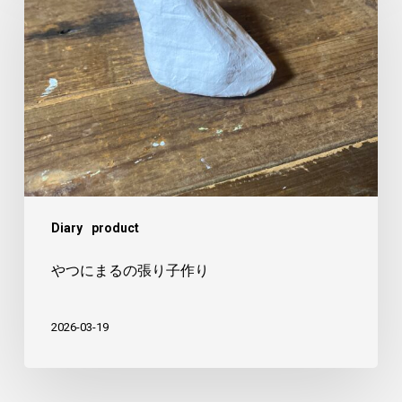
に
ま
る
の
張
り
子
作
Diary
product
り
やつにまるの張り子作り
2026-03-19