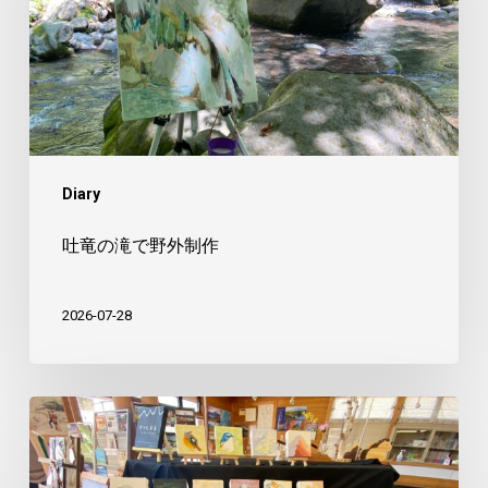
で
野
外
制
作
Diary
吐竜の滝で野外制作
2026-07-28
美
し
森