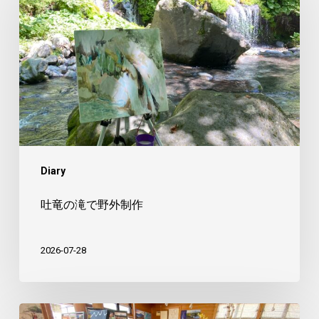
の
滝
で
野
外
制
作
Diary
吐竜の滝で野外制作
2026-07-28
美