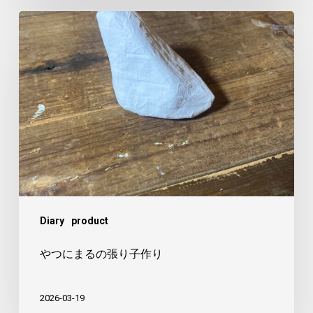
や
つ
に
ま
る
の
張
り
子
作
Diary
product
り
やつにまるの張り子作り
2026-03-19