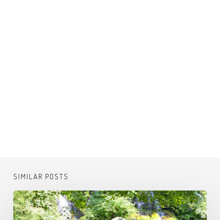
SIMILAR POSTS
吐
竜