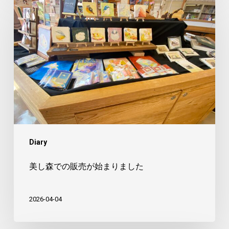
し
森
で
の
販
売
が
始
ま
Diary
り
ま
美し森での販売が始まりました
し
た
2026-04-04