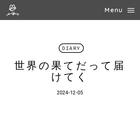
Skip
Menu
to
main
content
DIARY
世界の果てだって届
けてく
2024-12-05