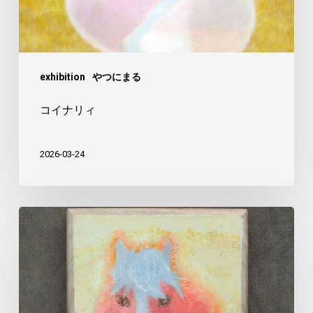
exhibition
やつにまる
コイナリィ
2026-03-24
え
と
の
「う
ま」