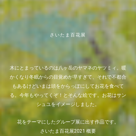
さいたま百花展
FLOWERS
FOR
YOU.
木にとまっているのは八ヶ岳のヤマネのヤツミィ。暖
かくなり冬眠からの目覚めが早すぎて、それで不都合
もあるけどいまは頭をからっぽにしてお花を食べて
る。今年もやってくぞ！とそんな絵です。お花はサン
シュユをイメージしました。
花をテーマにしたグループ展に出す作品です。
さいたま百花展2021 概要