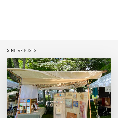
SIMILAR POSTS
八
ヶ
岳
ク
ラ
フ
ト
市