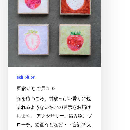
ち
ご
展
１
０
exhibition
原宿いちご展１０
春を待つころ、甘酸っぱい香りに包
まれるようないちごの展示をお届け
します。 アクセサリー、編み物、ブ
ローチ、絵画などなど・・合計19人