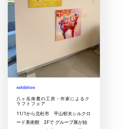
作
家
に
よ
る
ク
ラ
フ
ト
フ
exhibition
ェ
ア
八ヶ岳南麓の工房・作家によるク
ラフトフェア
11/1から北杜市 平山郁夫シルクロ
ード美術館 2Fで グループ展が始