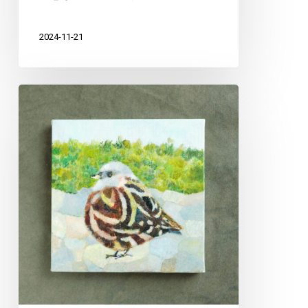
2024-11-21
大
阪
「や
つ
に
ま
る」
展