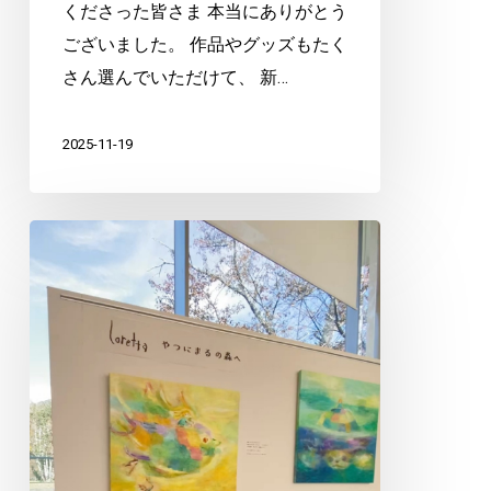
くださった皆さま 本当にありがとう
ございました。 作品やグッズもたく
さん選んでいただけて、 新…
2025-11-19
八
ヶ
岳
南
麓
の
工
房・