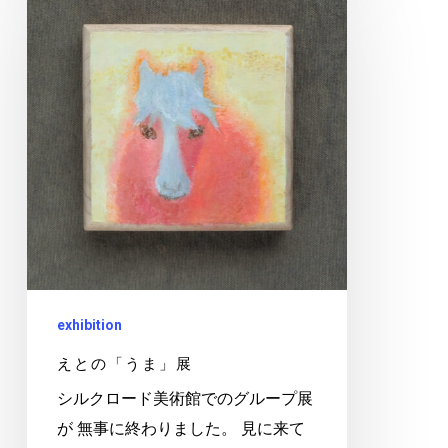
と
の
「う
ま」
展
exhibition
えとの「うま」展
シルクロード美術館でのグループ展
が 無事に終わりました。 見に来て