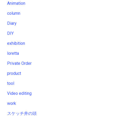
Animation
column
Diary
DIY
exhibition
loretta
Private Order
product
tool
Video editing
work
スケッチ井の頭