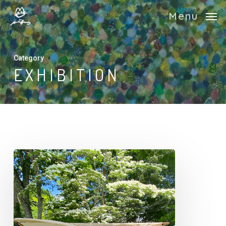
Skip
Menu
to
main
content
Category
EXHIBITION
八
ヶ
岳
ク
ラ