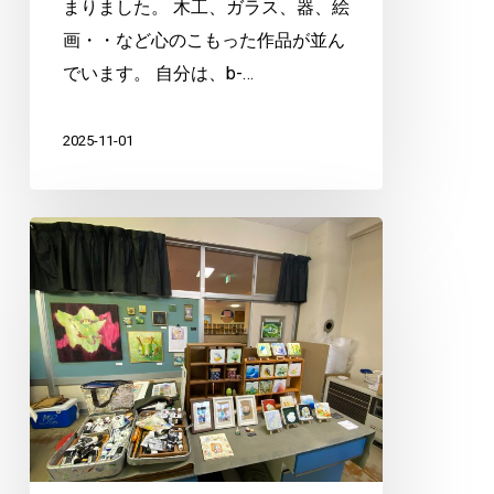
まりました。 木工、ガラス、器、絵
画・・など心のこもった作品が並ん
でいます。 自分は、b-…
2025-11-01
オ
ー
プ
ン
ア
ト
リ
エ