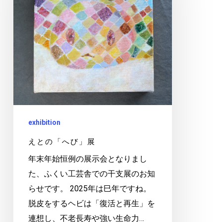
「へ
び」
展
exhibition
えとの「へび」展
年末年始恒例の展示会となりまし
た、ふくい工芸舎での干支展のお知
らせです。 2025年は巳年ですね。
脱皮をするヘビは「復活と再生」を
連想し、不老長寿や強い生命力…