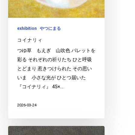
exhibition
やつにまる
コイナリィ
つゆ草 もえぎ 山吹色 パレットを
彩る それぞれの祈りたち ひと呼吸
とどまり 惹きつけられた その思い
いま 小さな光が ひとつ届いた
『コイナリィ』 45×…
2026-03-24
え