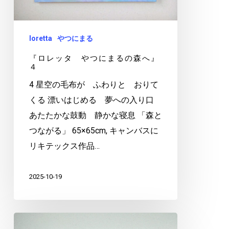
の
森
へ』
loretta
やつにまる
４
『ロレッタ やつにまるの森へ』
４
4 星空の毛布が ふわりと おりて
くる 漂いはじめる 夢への入り口
あたたかな鼓動 静かな寝息 「森と
つながる」 65×65cm, キャンバスに
リキテックス作品…
2025-10-19
『ロ