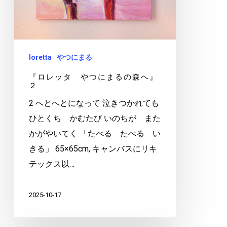
る
の
森
へ』
loretta
やつにまる
２
『ロレッタ やつにまるの森へ』
２
2 へとへとになって 泣きつかれても
ひとくち かむたび いのちが また
かがやいてく 「たべる たべる い
きる」 65×65cm, キャンバスにリキ
テックス以…
2025-10-17