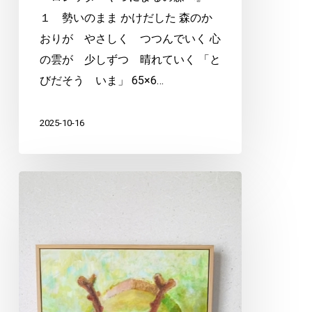
１ 勢いのまま かけだした 森のか
おりが やさしく つつんでいく 心
の雲が 少しずつ 晴れていく 「と
びだそう いま」 65×6…
2025-10-16
ム
ー
ち
ゃ
ん
の
絵