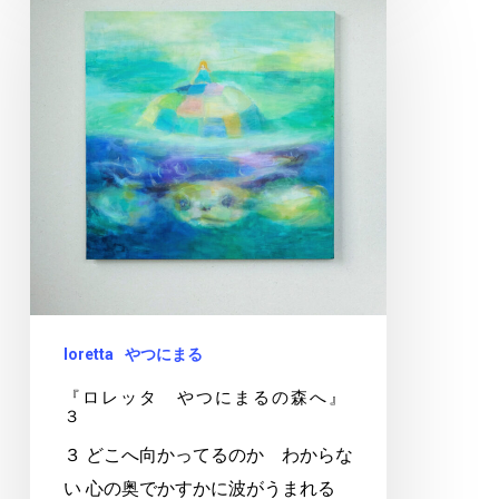
レ
ッ
タ
や
つ
に
ま
る
の
森
へ』
loretta
やつにまる
３
『ロレッタ やつにまるの森へ』
３
３ どこへ向かってるのか わからな
い 心の奥でかすかに波がうまれる