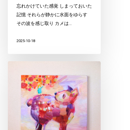
忘れかけていた感覚 しまっておいた
記憶 それらが静かに水面をゆらす
その波を感じ取り カメは…
2025-10-18
『ロ
レ
ッ
タ
や
つ
に
ま