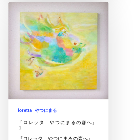
『ロ
レ
ッ
タ
や
つ
に
ま
る
の
森
へ』
loretta
やつにまる
１
『ロレッタ やつにまるの森へ』
１
『ロレッタ やつにまるの森へ』