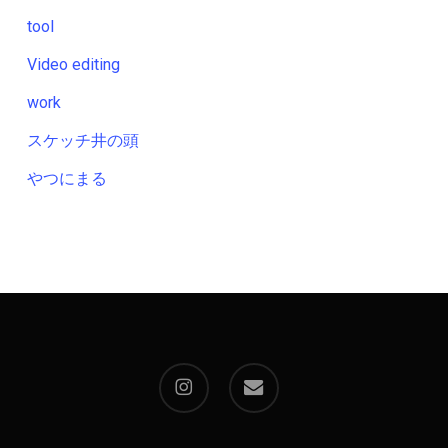
tool
Video editing
work
スケッチ井の頭
やつにまる
instagram
email