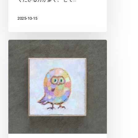
2025-10-15
ふ
く
ろ
う
式
呼
吸