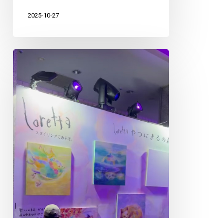
2025-10-27
イ
ベ
ン
ト
前
日
の
様
子