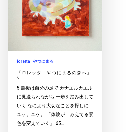
つ
に
ま
る
の
森
へ』
loretta
やつにまる
5
『ロレッタ やつにまるの森へ』
5
5 最後は自分の足で カナエルカエル
に見送られながら 一歩を踏み出して
いく なにより大切なことを探しに
ユケ。ユケ。 「体験が みえてる景
色を変えていく」 65…