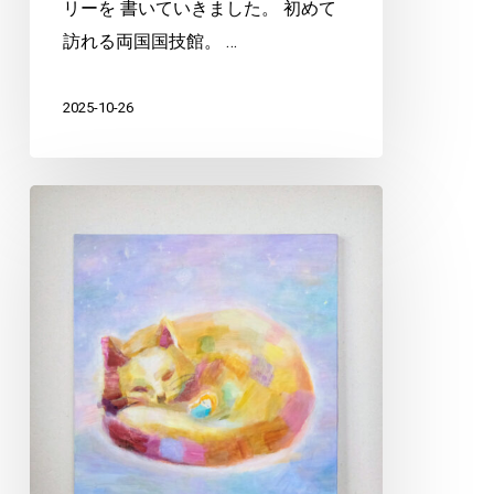
リーを 書いていきました。 初めて
訪れる両国国技館。 …
2025-10-26
『ロ
レ
ッ
タ
や
つ
に
ま
る