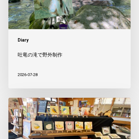
外
制
作
Diary
吐竜の滝で野外制作
2026-07-28
美
し
森
で