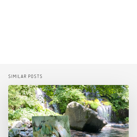
SIMILAR POSTS
吐
竜
の
滝
で
野