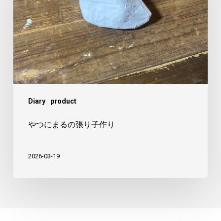
ま
る
の
張
り
子
作
Diary
product
り
やつにまるの張り子作り
2026-03-19