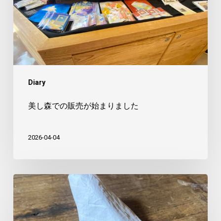
の
販
売
が
始
ま
Diary
り
ま
美し森での販売が始まりました
し
た
2026-04-04
や
つ
に