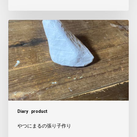
や
つ
に
ま
る
の
張
り
子
作
Diary
product
り
やつにまるの張り子作り