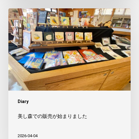
美
し
森
で
の
販
売
が
始
ま
Diary
り
ま
美し森での販売が始まりました
し
た
2026-04-04