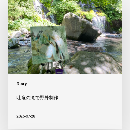
吐
竜
の
滝
で
野
外
制
作
Diary
吐竜の滝で野外制作
2026-07-28