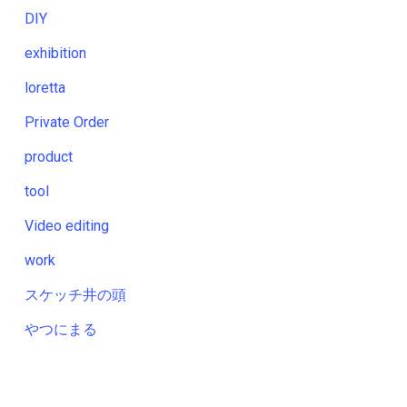
DIY
exhibition
loretta
Private Order
product
tool
Video editing
work
スケッチ井の頭
やつにまる