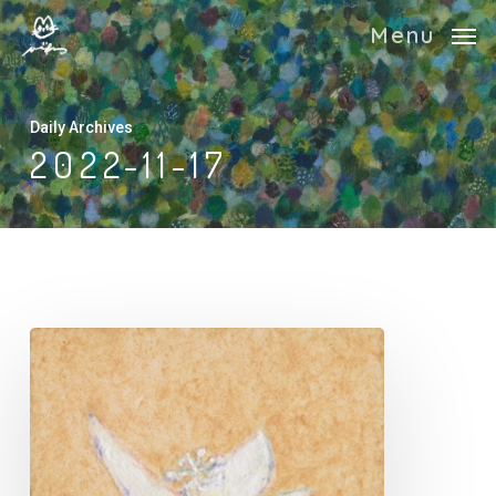
Skip
Menu
to
main
content
Daily Archives
2022-11-17
誕
生
月
に
花