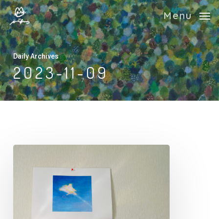
Skip
Menu
to
main
content
Daily Archives
2023-11-09
2024
カ
レ
ン
ダ