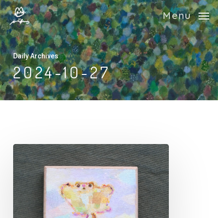
Skip
Menu
to
main
content
Daily Archives
2024-10-27
魔
法
が
溶
け