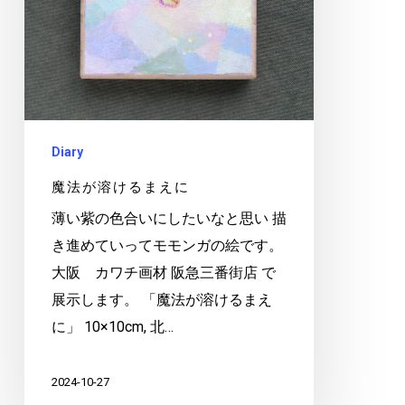
る
ま
え
に
Diary
魔法が溶けるまえに
薄い紫の色合いにしたいなと思い 描
き進めていってモモンガの絵です。
大阪 カワチ画材 阪急三番街店 で
展示します。 「魔法が溶けるまえ
に」 10×10cm, 北…
2024-10-27