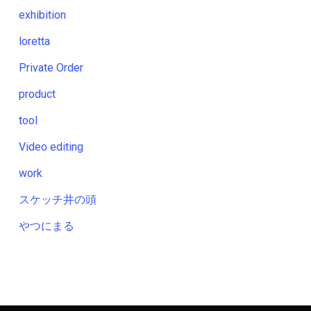
exhibition
loretta
Private Order
product
tool
Video editing
work
スケッチ井の頭
やつにまる