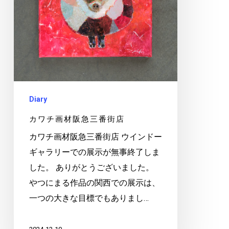
阪
急
三
番
街
店
Diary
カワチ画材阪急三番街店
カワチ画材阪急三番街店 ウインドー
ギャラリーでの展示が無事終了しま
した。 ありがとうございました。
やつにまる作品の関西での展示は、
一つの大きな目標でもありまし…