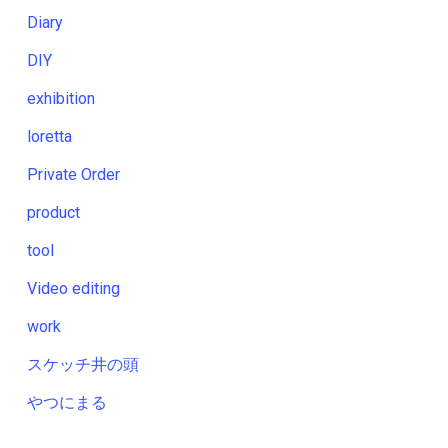
Diary
DIY
exhibition
loretta
Private Order
product
tool
Video editing
work
スケッチ井の頭
やつにまる