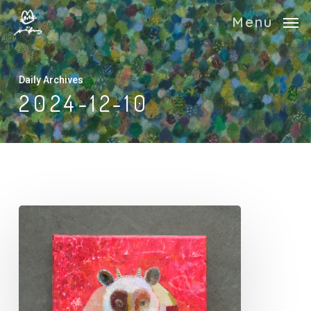
Skip
Menu
to
main
content
Daily Archives
2024-12-10
カ
ワ
チ
画
材