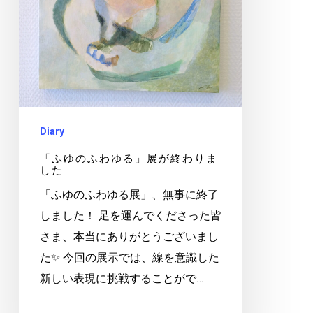
ゆ
る」
展
が
終
わ
Diary
り
ま
「ふゆのふわゆる」展が終わりま
した
し
「ふゆのふわゆる展」、無事に終了
た
しました！ 足を運んでくださった皆
さま、本当にありがとうございまし
た✨ 今回の展示では、線を意識した
新しい表現に挑戦することがで…