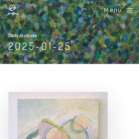
Skip
Menu
to
main
content
Daily Archives
2025-01-25
「ふ
ゆ
の
ふ
わ