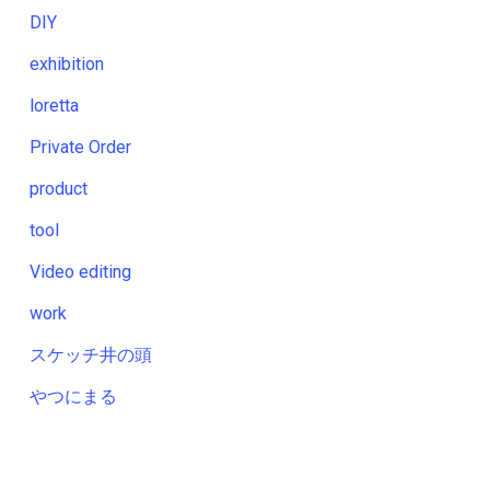
DIY
exhibition
loretta
Private Order
product
tool
Video editing
work
スケッチ井の頭
やつにまる