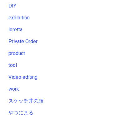
DIY
exhibition
loretta
Private Order
product
tool
Video editing
work
スケッチ井の頭
やつにまる