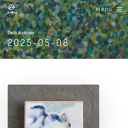
Skip
Menu
to
main
content
Daily Archives
2025-05-08
そ
れ
で
も
欲