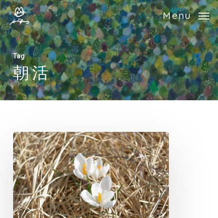
Skip
Menu
to
main
content
Tag
朝活
Morning
Activities