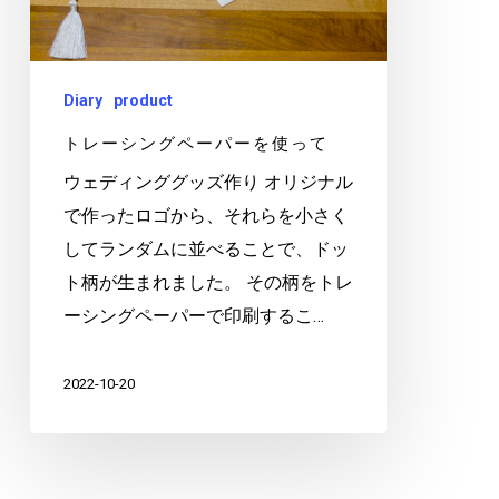
グ
ペ
ー
Diary
product
パ
トレーシングペーパーを使って
ー
を
ウェディンググッズ作り オリジナル
使
で作ったロゴから、それらを小さく
っ
してランダムに並べることで、ドッ
て
ト柄が生まれました。 その柄をトレ
ーシングペーパーで印刷するこ…
2022-10-20