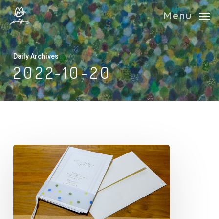
Skip
Menu
to
main
content
Daily Archives
2022-10-20
ト
レ
ー
シ
ン