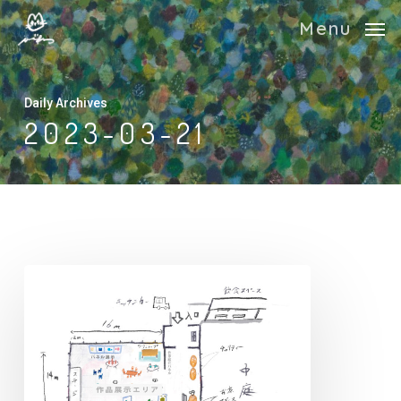
Skip
Menu
to
main
content
Daily Archives
2023-03-21
会
場
イ
メ
ー