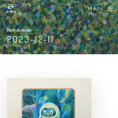
Skip
Menu
to
main
content
Daily Archives
2023-12-11
ご
ろ
に
ま
る