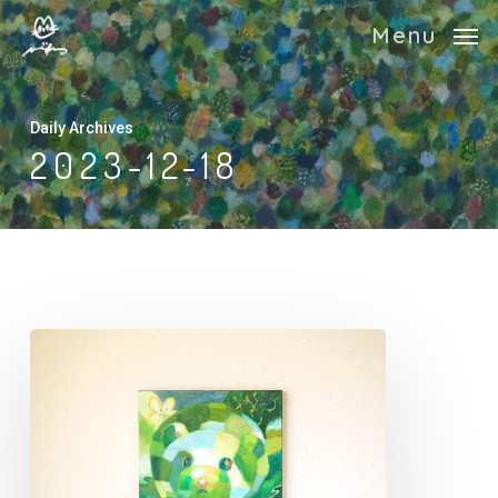
Skip
Menu
to
main
content
Daily Archives
2023-12-18
つ
な
が
る
緑