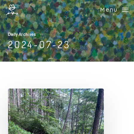
Skip
Menu
to
main
content
Daily Archives
2024-07-23
八
ヶ
岳
散
策