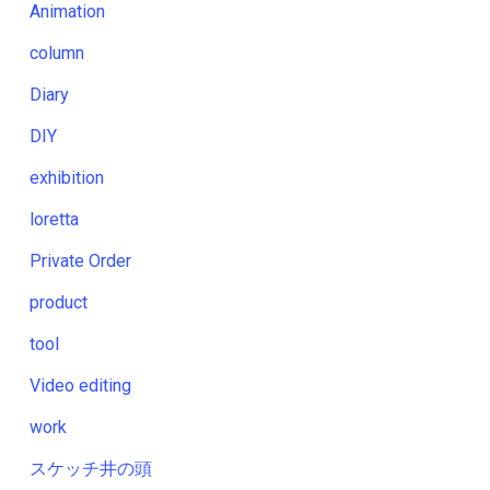
Animation
column
Diary
DIY
exhibition
loretta
Private Order
product
tool
Video editing
work
スケッチ井の頭