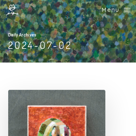
Skip
Menu
to
main
content
Daily Archives
2024-07-02
お
い
ら
ア
ナ