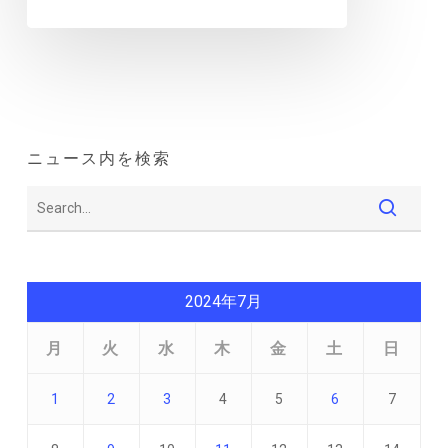
ニュース内を検索
2024年7月
月
火
水
木
金
土
日
1
2
3
4
5
6
7